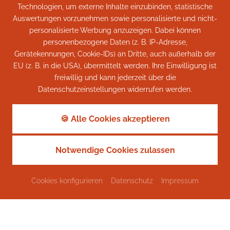
Technologien, um externe Inhalte einzubinden, statistische
Zur Annehmlichkeit des Hauses gehört ein Lift, der Sie
Auswertungen vorzunehmen sowie personalisierte und nicht-
geräuscharm bis in das zweite Stockwerk des Hauses
personalisierte Werbung anzuzeigen. Dabei können
führt. Neben den hauseigenen Parkplätzen sind auch
personenbezogene Daten (z. B. IP-Adresse,
Gerätekennungen, Cookie-IDs) an Dritte, auch außerhalb der
Unterstellmöglichkeiten für Fahrräder und Sportgeräte
EU (z. B. in die USA), übermittelt werden. Ihre Einwilligung ist
vorhanden.
freiwillig und kann jederzeit über die
Datenschutzeinstellungen widerrufen werden.
🍪 Alle Cookies akzeptieren
Notwendige Cookies zulassen
Cookies konfigurieren
Datenschutz
Impressum