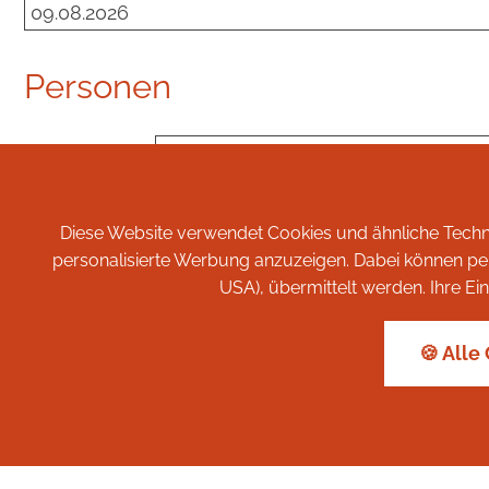
Personen
Erwachsene
*
Kinder
Diese Website verwendet Cookies und ähnliche Techno
personalisierte Werbung anzuzeigen. Dabei können pers
Weitere Zimmer
USA), übermittelt werden. Ihre Ein
Benötigen Sie noch weitere Zimmer für Ihren Aufe
🍪 Alle
+
Zimmertyp hinzufügen
Ihre Nachricht