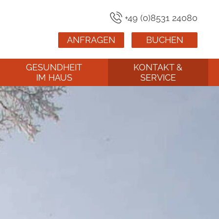
+49 (0)8531 24080
ANFRAGEN
BUCHEN
GESUNDHEIT
KONTAKT &
IM HAUS
SERVICE
Praxis für
Anfahrt
s
Allgemeinmedizin Dr.
med. Tobias Albrecht
Anfragen
Praxis für Physiotherapie
Prospektanfrage
Lüder Noack
Buchungsanfrage
Newsletter