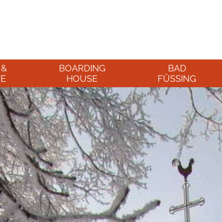
 &
BOARDING
BAD
E
HOUSE
FÜSSING
tements
Ausstattung & Service
Lage des
Appartementhause
ote
Appartement-Preise
Bad Füssing
Thermen
Aktivitäten in der
reise
Umgebung