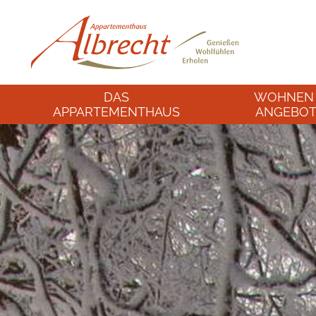
DAS
WOHNEN
APPARTEMENTHAUS
ANGEBOT
Herzlich Willkommen
Unsere Appar
Impressionen
Unsere Angeb
Bad Füssing Wetter
Radl-Woche
Appartement-P