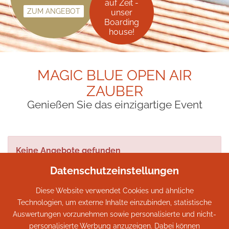
auf
Zeit -
ZUM ANGEBOT
unser
Boarding
house!
MAGIC BLUE OPEN AIR
ZAUBER
Genießen Sie das einzigartige Event
Keine Angebote gefunden
Datenschutzeinstellungen
Diese Website verwendet Cookies und ähnliche
Technologien, um externe Inhalte einzubinden, statistische
Faschings-Zauber
Auswertungen vorzunehmen sowie personalisierte und nicht-
personalisierte Werbung anzuzeigen. Dabei können